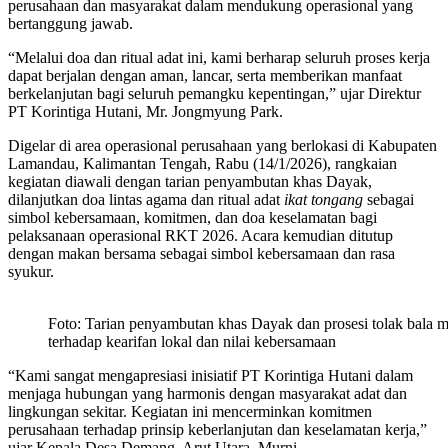
perusahaan dan masyarakat dalam mendukung operasional yang
bertanggung jawab.
“Melalui doa dan ritual adat ini, kami berharap seluruh proses kerja
dapat berjalan dengan aman, lancar, serta memberikan manfaat
berkelanjutan bagi seluruh pemangku kepentingan,” ujar Direktur
PT Korintiga Hutani, Mr. Jongmyung Park.
Digelar di area operasional perusahaan yang berlokasi di Kabupaten
Lamandau, Kalimantan Tengah, Rabu (14/1/2026), rangkaian
kegiatan diawali dengan tarian penyambutan khas Dayak,
dilanjutkan doa lintas agama dan ritual adat
ikat tongang
sebagai
simbol kebersamaan, komitmen, dan doa keselamatan bagi
pelaksanaan operasional RKT 2026. Acara kemudian ditutup
dengan makan bersama sebagai simbol kebersamaan dan rasa
syukur.
Foto: Tarian penyambutan khas Dayak dan prosesi tolak bala 
terhadap kearifan lokal dan nilai kebersamaan
“Kami sangat mengapresiasi inisiatif PT Korintiga Hutani dalam
menjaga hubungan yang harmonis dengan masyarakat adat dan
lingkungan sekitar. Kegiatan ini mencerminkan komitmen
perusahaan terhadap prinsip keberlanjutan dan keselamatan kerja,”
ujar Kepala Desa Demang, Arut Utara, Murni.