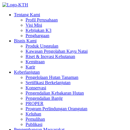
Tentang Kami
Profil Perusahaan
Visi Misi
Kebijakan K3
Penghargaan
Bisnis Kami
Produk Unggulan
Kawasan Pengolahan Kayu Natai
Riset & Inovasi Kehutanan
Kemitraan
Karir
Keberlanjutan
Pengelolaan Hutan Tanaman
Sertifikasi Berkelanjutan
Konservasi
Pengendalian Kebakaran Hutan
Pengendalian Banjir
PROPER
Program Perlindungan Orangutan
Keluhan
Pemulihan
Publikasi
Pengembangan Masyarakat