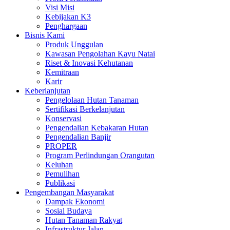
Visi Misi
Kebijakan K3
Penghargaan
Bisnis Kami
Produk Unggulan
Kawasan Pengolahan Kayu Natai
Riset & Inovasi Kehutanan
Kemitraan
Karir
Keberlanjutan
Pengelolaan Hutan Tanaman
Sertifikasi Berkelanjutan
Konservasi
Pengendalian Kebakaran Hutan
Pengendalian Banjir
PROPER
Program Perlindungan Orangutan
Keluhan
Pemulihan
Publikasi
Pengembangan Masyarakat
Dampak Ekonomi
Sosial Budaya
Hutan Tanaman Rakyat
Infrastruktur Jalan