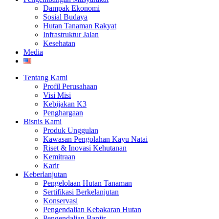
Dampak Ekonomi
Sosial Budaya
Hutan Tanaman Rakyat
Infrastruktur Jalan
Kesehatan
Media
Tentang Kami
Profil Perusahaan
Visi Misi
Kebijakan K3
Penghargaan
Bisnis Kami
Produk Unggulan
Kawasan Pengolahan Kayu Natai
Riset & Inovasi Kehutanan
Kemitraan
Karir
Keberlanjutan
Pengelolaan Hutan Tanaman
Sertifikasi Berkelanjutan
Konservasi
Pengendalian Kebakaran Hutan
Pengendalian Banjir