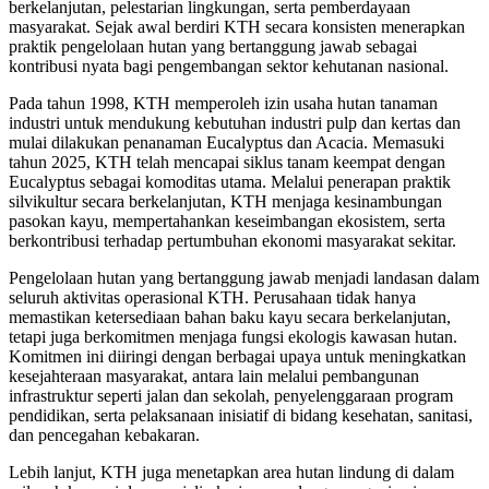
berkelanjutan, pelestarian lingkungan, serta pemberdayaan
masyarakat. Sejak awal berdiri KTH secara konsisten menerapkan
praktik pengelolaan hutan yang bertanggung jawab sebagai
kontribusi nyata bagi pengembangan sektor kehutanan nasional.
Pada tahun 1998, KTH memperoleh izin usaha hutan tanaman
industri untuk mendukung kebutuhan industri pulp dan kertas dan
mulai dilakukan penanaman Eucalyptus dan Acacia. Memasuki
tahun 2025, KTH telah mencapai siklus tanam keempat dengan
Eucalyptus sebagai komoditas utama. Melalui penerapan praktik
silvikultur secara berkelanjutan, KTH menjaga kesinambungan
pasokan kayu, mempertahankan keseimbangan ekosistem, serta
berkontribusi terhadap pertumbuhan ekonomi masyarakat sekitar.
Pengelolaan hutan yang bertanggung jawab menjadi landasan dalam
seluruh aktivitas operasional KTH. Perusahaan tidak hanya
memastikan ketersediaan bahan baku kayu secara berkelanjutan,
tetapi juga berkomitmen menjaga fungsi ekologis kawasan hutan.
Komitmen ini diiringi dengan berbagai upaya untuk meningkatkan
kesejahteraan masyarakat, antara lain melalui pembangunan
infrastruktur seperti jalan dan sekolah, penyelenggaraan program
pendidikan, serta pelaksanaan inisiatif di bidang kesehatan, sanitasi,
dan pencegahan kebakaran.
Lebih lanjut, KTH juga menetapkan area hutan lindung di dalam