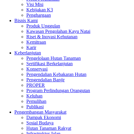
Visi Misi
Kebijakan K3
Penghargaan
Bisnis Kami
Produk Unggulan
Kawasan Pengolahan Kayu Natai
Riset & Inovasi Kehutanan
Kemitraan
Karir
Keberlanjutan
Pengelolaan Hutan Tanaman
Sertifikasi Berkelanjutan
Konservasi
Pengendalian Kebakaran Hutan
Pengendalian Banjir
PROPER
Program Perlindungan Orangutan
Keluhan
Pemulihan
Publikasi
Pengembangan Masyarakat
Dampak Ekonomi
Sosial Budaya
Hutan Tanaman Rakyat
Infrastruktur Jalan