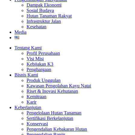
Dampak Ekonomi
Sosial Budaya
Hutan Tanaman Rakyat
Infrastruktur Jalan
Kesehatan
Media
Tentang Kami
Profil Perusahaan
Visi Misi
Kebijakan K3
Penghargaan
Bisnis Kami
Produk Unggulan
Kawasan Pengolahan Kayu Natai
Riset & Inovasi Kehutanan
Kemitraan
Karir
Keberlanjutan
Pengelolaan Hutan Tanaman
Sertifikasi Berkelanjutan
Konservasi
Pengendalian Kebakaran Hutan
Pengendalian Banjir