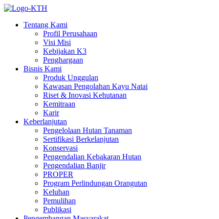
Tentang Kami
Profil Perusahaan
Visi Misi
Kebijakan K3
Penghargaan
Bisnis Kami
Produk Unggulan
Kawasan Pengolahan Kayu Natai
Riset & Inovasi Kehutanan
Kemitraan
Karir
Keberlanjutan
Pengelolaan Hutan Tanaman
Sertifikasi Berkelanjutan
Konservasi
Pengendalian Kebakaran Hutan
Pengendalian Banjir
PROPER
Program Perlindungan Orangutan
Keluhan
Pemulihan
Publikasi
Pengembangan Masyarakat