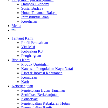
Dampak Ekonomi
Sosial Budaya
Hutan Tanaman Rakyat
Infrastruktur Jalan
Kesehatan
Media
Tentang Kami
Profil Perusahaan
Visi Misi
Kebijakan K3
Penghargaan
Bisnis Kami
Produk Unggulan
Kawasan Pengolahan Kayu Natai
Riset & Inovasi Kehutanan
Kemitraan
Karir
Keberlanjutan
Pengelolaan Hutan Tanaman
Sertifikasi Berkelanjutan
Konservasi
Pengendalian Kebakaran Hutan
Pengendalian Banjir