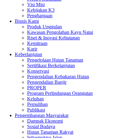
Visi Misi
Kebijakan K3
Penghargaan
Bisnis Kami
Produk Unggulan
Kawasan Pengolahan Kayu Natai
Riset & Inovasi Kehutanan
Kemitraan
Karir
Keberlanjutan
Pengelolaan Hutan Tanaman
Sertifikasi Berkelanjutan
Konservasi
Pengendalian Kebakaran Hutan
Pengendalian Banjir
PROPER
Program Perlindungan Orangutan
Keluhan
Pemulihan
Publikasi
Pengembangan Masyarakat
Dampak Ekonomi
Sosial Budaya
Hutan Tanaman Rakyat
Infrastruktur Jalan