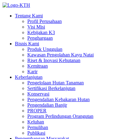
Tentang Kami
Profil Perusahaan
Visi Misi
Kebijakan K3
Penghargaan
Bisnis Kami
Produk Unggulan
Kawasan Pengolahan Kayu Natai
Riset & Inovasi Kehutanan
Kemitraan
Karir
Keberlanjutan
Pengelolaan Hutan Tanaman
Sertifikasi Berkelanjutan
Konservasi
Pengendalian Kebakaran Hutan
Pengendalian Banjir
PROPER
Program Perlindungan Orangutan
Keluhan
Pemulihan
Publikasi
Pengembangan Masyarakat