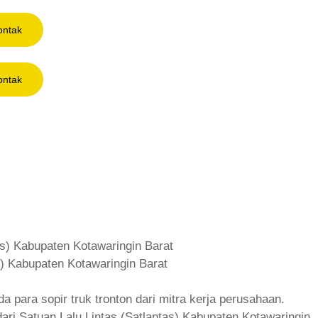
ontak
ontak
s) Kabupaten Kotawaringin Barat
a para sopir truk tronton dari mitra kerja perusahaan.
ri Satuan Lalu Lintas (Satlantas) Kabupaten Kotawaringin