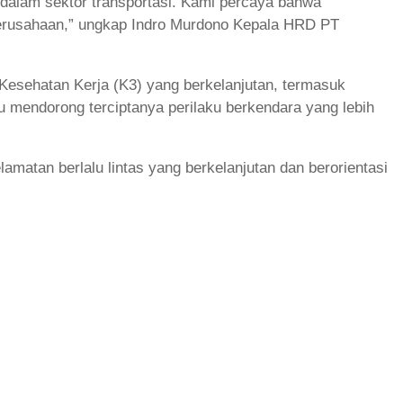
 dalam sektor transportasi. Kami percaya bahwa
perusahaan,” ungkap Indro Murdono Kepala HRD PT
esehatan Kerja (K3) yang berkelanjutan, termasuk
u mendorong terciptanya perilaku berkendara yang lebih
matan berlalu lintas yang berkelanjutan dan berorientasi