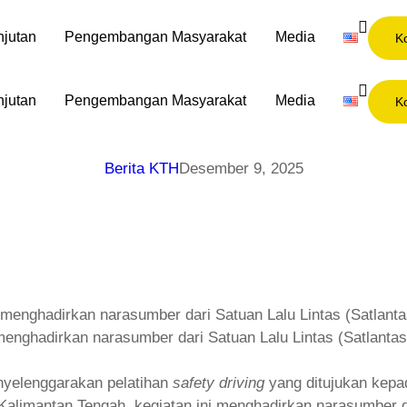
njutan
Pengembangan Masyarakat
Media
K
njutan
Pengembangan Masyarakat
Media
K
Berita KTH
Desember 9, 2025
 menghadirkan narasumber dari Satuan Lalu Lintas (Satlanta
nyelenggarakan pelatihan
safety driving
yang ditujukan kepad
limantan Tengah, kegiatan ini menghadirkan narasumber da