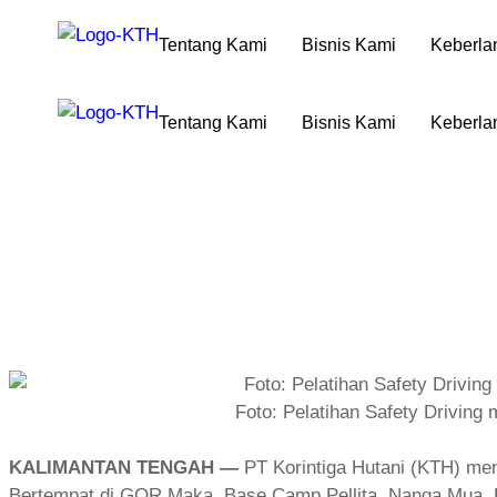
Tentang Kami
Bisnis Kami
Keberla
Tentang Kami
Bisnis Kami
Keberla
Foto: Pelatihan Safety Driving
KALIMANTAN TENGAH —
PT Korintiga Hutani (KTH) me
Bertempat di GOR Maka, Base Camp Pellita, Nanga Mua, Ka