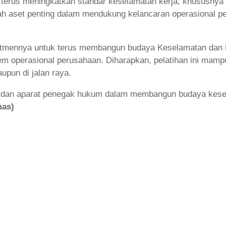
k terus meningkatkan standar keselamatan kerja, khususnya
lah aset penting dalam mendukung kelancaran operasional 
mitmennya untuk terus membangun budaya Keselamatan dan K
tem operasional perusahaan. Diharapkan, pelatihan ini mamp
upun di jalan raya.
ha dan aparat penegak hukum dalam membangun budaya kesela
as)