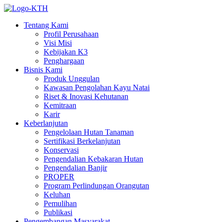
Tentang Kami
Profil Perusahaan
Visi Misi
Kebijakan K3
Penghargaan
Bisnis Kami
Produk Unggulan
Kawasan Pengolahan Kayu Natai
Riset & Inovasi Kehutanan
Kemitraan
Karir
Keberlanjutan
Pengelolaan Hutan Tanaman
Sertifikasi Berkelanjutan
Konservasi
Pengendalian Kebakaran Hutan
Pengendalian Banjir
PROPER
Program Perlindungan Orangutan
Keluhan
Pemulihan
Publikasi
Pengembangan Masyarakat