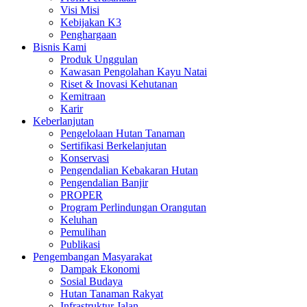
Visi Misi
Kebijakan K3
Penghargaan
Bisnis Kami
Produk Unggulan
Kawasan Pengolahan Kayu Natai
Riset & Inovasi Kehutanan
Kemitraan
Karir
Keberlanjutan
Pengelolaan Hutan Tanaman
Sertifikasi Berkelanjutan
Konservasi
Pengendalian Kebakaran Hutan
Pengendalian Banjir
PROPER
Program Perlindungan Orangutan
Keluhan
Pemulihan
Publikasi
Pengembangan Masyarakat
Dampak Ekonomi
Sosial Budaya
Hutan Tanaman Rakyat
Infrastruktur Jalan