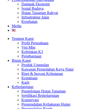
Dampak Ekonomi
Sosial Budaya
Hutan Tanaman Rakyat
Infrastruktur Jalan
Kesehatan
Media
Tentang Kami
Profil Perusahaan
Visi Misi
Kebijakan K3
Penghargaan
Bisnis Kami
Produk Unggulan
Kawasan Pengolahan Kayu Natai
Riset & Inovasi Kehutanan
Kemitraan
Karir
Keberlanjutan
Pengelolaan Hutan Tanaman
Sertifikasi Berkelanjutan
Konservasi
Pengendalian Kebakaran Hutan
Pengendalian Banjir