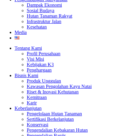
Dampak Ekonomi
Sosial Budaya
Hutan Tanaman Rakyat
Infrastruktur Jalan
Kesehatan
Media
Tentang Kami
Profil Perusahaan
Visi Misi
Kebijakan K3
Penghargaan
Bisnis Kami
Produk Unggulan
Kawasan Pengolahan Kayu Natai
Riset & Inovasi Kehutanan
Kemitraan
Karir
Keberlanjutan
Pengelolaan Hutan Tanaman
Sertifikasi Berkelanjutan
Konservasi
Pengendalian Kebakaran Hutan
Pengendalian Banjir