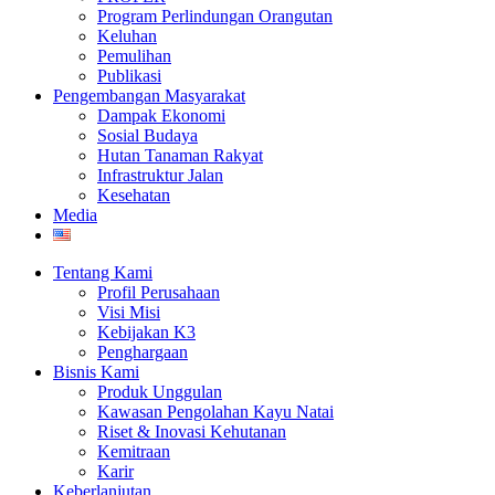
Program Perlindungan Orangutan
Keluhan
Pemulihan
Publikasi
Pengembangan Masyarakat
Dampak Ekonomi
Sosial Budaya
Hutan Tanaman Rakyat
Infrastruktur Jalan
Kesehatan
Media
Tentang Kami
Profil Perusahaan
Visi Misi
Kebijakan K3
Penghargaan
Bisnis Kami
Produk Unggulan
Kawasan Pengolahan Kayu Natai
Riset & Inovasi Kehutanan
Kemitraan
Karir
Keberlanjutan