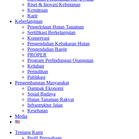
Riset & Inovasi Kehutanan
Kemitraan
Karir
Keberlanjutan
Pengelolaan Hutan Tanaman
Sertifikasi Berkelanjutan
Konservasi
Pengendalian Kebakaran Hutan
Pengendalian Banjir
PROPER
Program Perlindungan Orangutan
Keluhan
Pemulihan
Publikasi
Pengembangan Masyarakat
Dampak Ekonomi
Sosial Budaya
Hutan Tanaman Rakyat
Infrastruktur Jalan
Kesehatan
Media
Tentang Kami
Profil Perusahaan