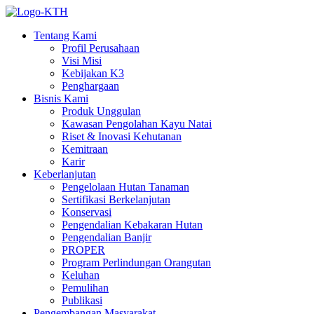
Tentang Kami
Profil Perusahaan
Visi Misi
Kebijakan K3
Penghargaan
Bisnis Kami
Produk Unggulan
Kawasan Pengolahan Kayu Natai
Riset & Inovasi Kehutanan
Kemitraan
Karir
Keberlanjutan
Pengelolaan Hutan Tanaman
Sertifikasi Berkelanjutan
Konservasi
Pengendalian Kebakaran Hutan
Pengendalian Banjir
PROPER
Program Perlindungan Orangutan
Keluhan
Pemulihan
Publikasi
Pengembangan Masyarakat