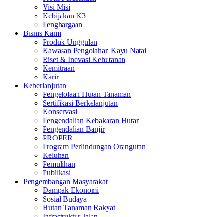
Visi Misi
Kebijakan K3
Penghargaan
Bisnis Kami
Produk Unggulan
Kawasan Pengolahan Kayu Natai
Riset & Inovasi Kehutanan
Kemitraan
Karir
Keberlanjutan
Pengelolaan Hutan Tanaman
Sertifikasi Berkelanjutan
Konservasi
Pengendalian Kebakaran Hutan
Pengendalian Banjir
PROPER
Program Perlindungan Orangutan
Keluhan
Pemulihan
Publikasi
Pengembangan Masyarakat
Dampak Ekonomi
Sosial Budaya
Hutan Tanaman Rakyat
Infrastruktur Jalan