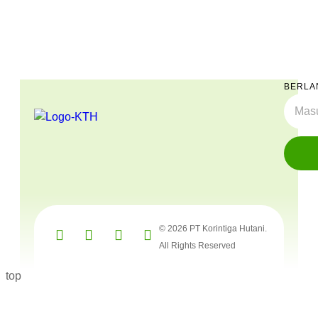
BERLA
© 2026 PT Korintiga Hutani.
All Rights Reserved
top