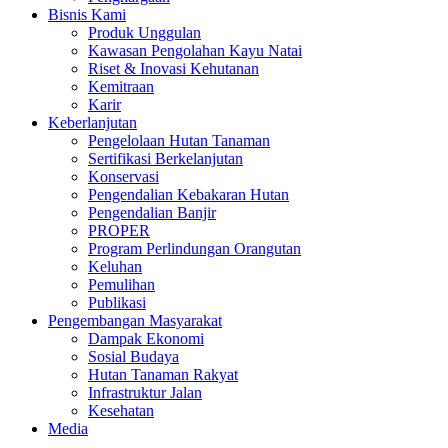
Bisnis Kami
Produk Unggulan
Kawasan Pengolahan Kayu Natai
Riset & Inovasi Kehutanan
Kemitraan
Karir
Keberlanjutan
Pengelolaan Hutan Tanaman
Sertifikasi Berkelanjutan
Konservasi
Pengendalian Kebakaran Hutan
Pengendalian Banjir
PROPER
Program Perlindungan Orangutan
Keluhan
Pemulihan
Publikasi
Pengembangan Masyarakat
Dampak Ekonomi
Sosial Budaya
Hutan Tanaman Rakyat
Infrastruktur Jalan
Kesehatan
Media