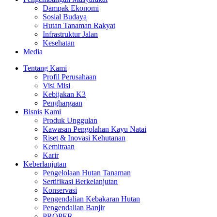
Dampak Ekonomi
Sosial Budaya
Hutan Tanaman Rakyat
Infrastruktur Jalan
Kesehatan
Media
Tentang Kami
Profil Perusahaan
Visi Misi
Kebijakan K3
Penghargaan
Bisnis Kami
Produk Unggulan
Kawasan Pengolahan Kayu Natai
Riset & Inovasi Kehutanan
Kemitraan
Karir
Keberlanjutan
Pengelolaan Hutan Tanaman
Sertifikasi Berkelanjutan
Konservasi
Pengendalian Kebakaran Hutan
Pengendalian Banjir
PROPER