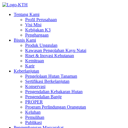
Tentang Kami
Profil Perusahaan
Visi Misi
Kebijakan K3
Penghargaan
Bisnis Kami
Produk Unggulan
Kawasan Pengolahan Kayu Natai
Riset & Inovasi Kehutanan
Kemitraan
Karir
Keberlanjutan
Pengelolaan Hutan Tanaman
Sertifikasi Berkelanjutan
Konservasi
Pengendalian Kebakaran Hutan
Pengendalian Banjir
PROPER
Program Perlindungan Orangutan
Keluhan
Pemulihan
Publikasi
Pengembangan Masyarakat