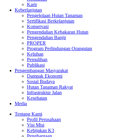
Karir
Keberlanjutan
Pengelolaan Hutan Tanaman
Sertifikasi Berkelanjutan
Konservasi
Pengendalian Kebakaran Hutan
Pengendalian Banjir
PROPER
Program Perlindungan Orangutan
Keluhan
Pemulihan
Publikasi
Pengembangan Masyarakat
Dampak Ekonomi
Sosial Budaya
Hutan Tanaman Rakyat
Infrastruktur Jalan
Kesehatan
Media
Tentang Kami
Profil Perusahaan
Visi Misi
Kebijakan K3
Penghargaan