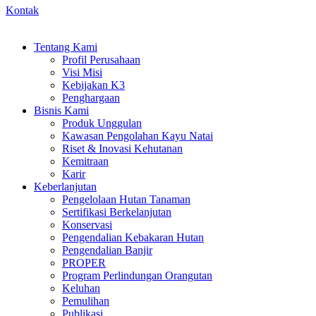
Kontak
Tentang Kami
Profil Perusahaan
Visi Misi
Kebijakan K3
Penghargaan
Bisnis Kami
Produk Unggulan
Kawasan Pengolahan Kayu Natai
Riset & Inovasi Kehutanan
Kemitraan
Karir
Keberlanjutan
Pengelolaan Hutan Tanaman
Sertifikasi Berkelanjutan
Konservasi
Pengendalian Kebakaran Hutan
Pengendalian Banjir
PROPER
Program Perlindungan Orangutan
Keluhan
Pemulihan
Publikasi