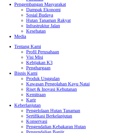
Pengembangan Masyarakat
Dampak Ekonomi
Sosial Budaya
Hutan Tanaman Rakyat
Infrastruktur Jalan
Kesehatan
Media
Tentang Kami
Profil Perusahaan
Visi Misi
Kebijakan K3
Penghargaan
Bisnis Kami
Produk Unggulan
Kawasan Pengolahan Kayu Natai
Riset & Inovasi Kehutanan
Kemitraan
Karir
Keberlanjutan
Pengelolaan Hutan Tanaman
Sertifikasi Berkelanjutan
Konservasi
Pengendalian Kebakaran Hutan
Pengendalian Banjir