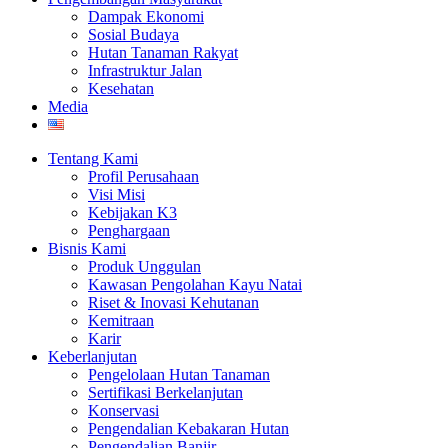
Dampak Ekonomi
Sosial Budaya
Hutan Tanaman Rakyat
Infrastruktur Jalan
Kesehatan
Media
Tentang Kami
Profil Perusahaan
Visi Misi
Kebijakan K3
Penghargaan
Bisnis Kami
Produk Unggulan
Kawasan Pengolahan Kayu Natai
Riset & Inovasi Kehutanan
Kemitraan
Karir
Keberlanjutan
Pengelolaan Hutan Tanaman
Sertifikasi Berkelanjutan
Konservasi
Pengendalian Kebakaran Hutan
Pengendalian Banjir