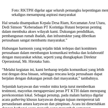
Foto: RKTPH digelar agar seluruh pemangku kepentingan mema
sekaligus menampung aspirasi masyarakat
Hal senada disampaikan Kepala Desa Riam, Kecamatan Arut Utara,
Dedi Simson “Keberadaan PT Korintiga Hutani berperan penting
dalam membuka akses wilayah kami. Dukungan pendidikan,
pembangunan rumah ibadah, dan infrastruktur yang diberikan
perusahaan sangat membantu masyarakat.”
Hubungan harmonis yang terjalin tidak terlepas dari komitmen
perusahaan dalam membangun komunikasi terbuka dan kolaboratif
dengan masyarakat sekitar, seperti yang diungkapkan Direktur
Operasional, Mr. Hirotaka Sato.
“Melalui kegiatan ini, kami berharap terjalin komunikasi yang lebih
erat dengan desa binaan, sehingga rencana kerja perusahaan dapat
berjalan dengan dukungan penuh dari masyarakat,” tambahnya.
Sejumlah karyawan dan vendor mitra kerja turut memberikan
testimoni, mayoritas mengapresiasi peran PT KTH dalam menopang
perekonomian lokal. Sebagai penutup, pada malam harinya digelar
acara
gathering
khusus karyawan dengan tujuan mempererat tali
persaudaraan antara karyawan dan pimpinan. Acara ini dimeriahkan