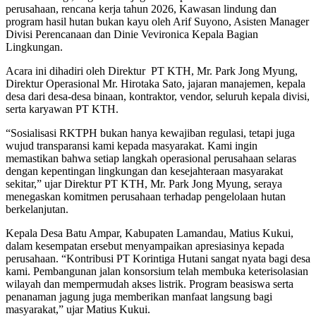
perusahaan, rencana kerja tahun 2026, Kawasan lindung dan
program hasil hutan bukan kayu oleh Arif Suyono, Asisten Manager
Divisi Perencanaan dan Dinie Vevironica Kepala Bagian
Lingkungan.
Acara ini dihadiri oleh Direktur PT KTH, Mr. Park Jong Myung,
Direktur Operasional Mr. Hirotaka Sato, jajaran manajemen, kepala
desa dari desa-desa binaan, kontraktor, vendor, seluruh kepala divisi,
serta karyawan PT KTH.
“Sosialisasi RKTPH bukan hanya kewajiban regulasi, tetapi juga
wujud transparansi kami kepada masyarakat. Kami ingin
memastikan bahwa setiap langkah operasional perusahaan selaras
dengan kepentingan lingkungan dan kesejahteraan masyarakat
sekitar,” ujar Direktur PT KTH, Mr. Park Jong Myung, seraya
menegaskan komitmen perusahaan terhadap pengelolaan hutan
berkelanjutan.
Kepala Desa Batu Ampar, Kabupaten Lamandau, Matius Kukui,
dalam kesempatan ersebut menyampaikan apresiasinya kepada
perusahaan. “Kontribusi PT Korintiga Hutani sangat nyata bagi desa
kami. Pembangunan jalan konsorsium telah membuka keterisolasian
wilayah dan mempermudah akses listrik. Program beasiswa serta
penanaman jagung juga memberikan manfaat langsung bagi
masyarakat,” ujar Matius Kukui.