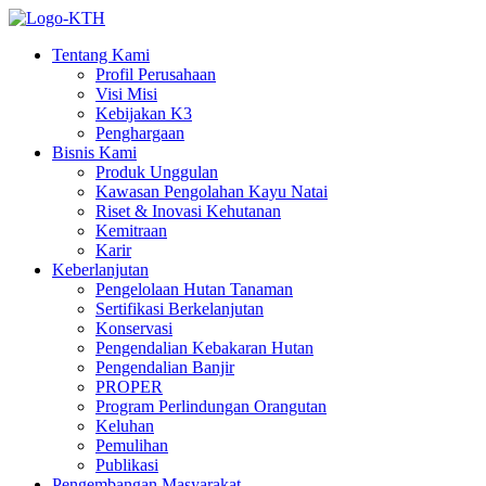
Tentang Kami
Profil Perusahaan
Visi Misi
Kebijakan K3
Penghargaan
Bisnis Kami
Produk Unggulan
Kawasan Pengolahan Kayu Natai
Riset & Inovasi Kehutanan
Kemitraan
Karir
Keberlanjutan
Pengelolaan Hutan Tanaman
Sertifikasi Berkelanjutan
Konservasi
Pengendalian Kebakaran Hutan
Pengendalian Banjir
PROPER
Program Perlindungan Orangutan
Keluhan
Pemulihan
Publikasi
Pengembangan Masyarakat