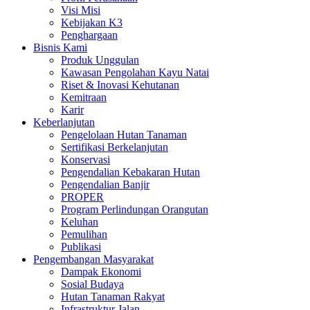
Visi Misi
Kebijakan K3
Penghargaan
Bisnis Kami
Produk Unggulan
Kawasan Pengolahan Kayu Natai
Riset & Inovasi Kehutanan
Kemitraan
Karir
Keberlanjutan
Pengelolaan Hutan Tanaman
Sertifikasi Berkelanjutan
Konservasi
Pengendalian Kebakaran Hutan
Pengendalian Banjir
PROPER
Program Perlindungan Orangutan
Keluhan
Pemulihan
Publikasi
Pengembangan Masyarakat
Dampak Ekonomi
Sosial Budaya
Hutan Tanaman Rakyat
Infrastruktur Jalan