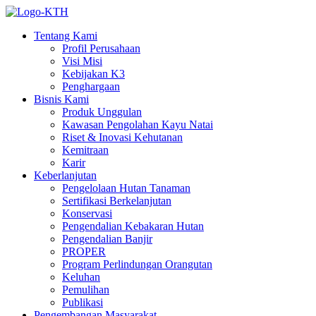
Tentang Kami
Profil Perusahaan
Visi Misi
Kebijakan K3
Penghargaan
Bisnis Kami
Produk Unggulan
Kawasan Pengolahan Kayu Natai
Riset & Inovasi Kehutanan
Kemitraan
Karir
Keberlanjutan
Pengelolaan Hutan Tanaman
Sertifikasi Berkelanjutan
Konservasi
Pengendalian Kebakaran Hutan
Pengendalian Banjir
PROPER
Program Perlindungan Orangutan
Keluhan
Pemulihan
Publikasi
Pengembangan Masyarakat