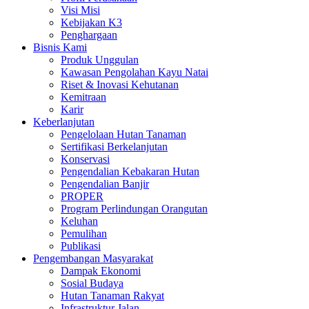
Visi Misi
Kebijakan K3
Penghargaan
Bisnis Kami
Produk Unggulan
Kawasan Pengolahan Kayu Natai
Riset & Inovasi Kehutanan
Kemitraan
Karir
Keberlanjutan
Pengelolaan Hutan Tanaman
Sertifikasi Berkelanjutan
Konservasi
Pengendalian Kebakaran Hutan
Pengendalian Banjir
PROPER
Program Perlindungan Orangutan
Keluhan
Pemulihan
Publikasi
Pengembangan Masyarakat
Dampak Ekonomi
Sosial Budaya
Hutan Tanaman Rakyat
Infrastruktur Jalan