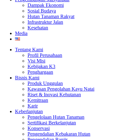
Dampak Ekonomi
Sosial Budaya
Hutan Tanaman Rakyat
Infrastruktur Jalan
Kesehatan
Media
Tentang Kami
Profil Perusahaan
Visi Misi
Kebijakan K3
Penghargaan
Bisnis Kami
Produk Unggulan
Kawasan Pengolahan Kayu Natai
Riset & Inovasi Kehutanan
Kemitraan
Karir
Keberlanjutan
Pengelolaan Hutan Tanaman
Sertifikasi Berkelanjutan
Konservasi
Pengendalian Kebakaran Hutan
Pengendalian Banjir