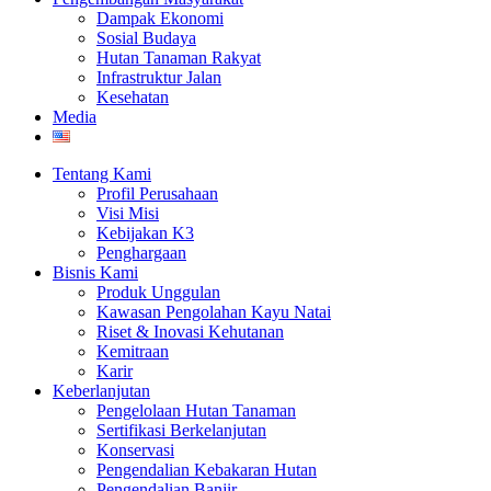
Dampak Ekonomi
Sosial Budaya
Hutan Tanaman Rakyat
Infrastruktur Jalan
Kesehatan
Media
Tentang Kami
Profil Perusahaan
Visi Misi
Kebijakan K3
Penghargaan
Bisnis Kami
Produk Unggulan
Kawasan Pengolahan Kayu Natai
Riset & Inovasi Kehutanan
Kemitraan
Karir
Keberlanjutan
Pengelolaan Hutan Tanaman
Sertifikasi Berkelanjutan
Konservasi
Pengendalian Kebakaran Hutan
Pengendalian Banjir