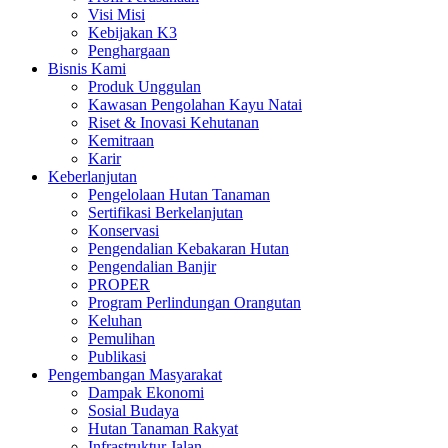
Visi Misi
Kebijakan K3
Penghargaan
Bisnis Kami
Produk Unggulan
Kawasan Pengolahan Kayu Natai
Riset & Inovasi Kehutanan
Kemitraan
Karir
Keberlanjutan
Pengelolaan Hutan Tanaman
Sertifikasi Berkelanjutan
Konservasi
Pengendalian Kebakaran Hutan
Pengendalian Banjir
PROPER
Program Perlindungan Orangutan
Keluhan
Pemulihan
Publikasi
Pengembangan Masyarakat
Dampak Ekonomi
Sosial Budaya
Hutan Tanaman Rakyat
Infrastruktur Jalan