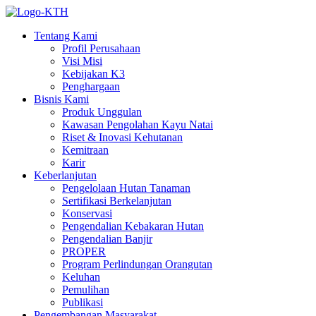
Tentang Kami
Profil Perusahaan
Visi Misi
Kebijakan K3
Penghargaan
Bisnis Kami
Produk Unggulan
Kawasan Pengolahan Kayu Natai
Riset & Inovasi Kehutanan
Kemitraan
Karir
Keberlanjutan
Pengelolaan Hutan Tanaman
Sertifikasi Berkelanjutan
Konservasi
Pengendalian Kebakaran Hutan
Pengendalian Banjir
PROPER
Program Perlindungan Orangutan
Keluhan
Pemulihan
Publikasi
Pengembangan Masyarakat