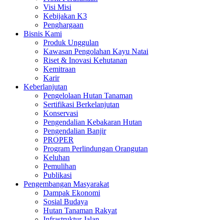
Visi Misi
Kebijakan K3
Penghargaan
Bisnis Kami
Produk Unggulan
Kawasan Pengolahan Kayu Natai
Riset & Inovasi Kehutanan
Kemitraan
Karir
Keberlanjutan
Pengelolaan Hutan Tanaman
Sertifikasi Berkelanjutan
Konservasi
Pengendalian Kebakaran Hutan
Pengendalian Banjir
PROPER
Program Perlindungan Orangutan
Keluhan
Pemulihan
Publikasi
Pengembangan Masyarakat
Dampak Ekonomi
Sosial Budaya
Hutan Tanaman Rakyat
Infrastruktur Jalan