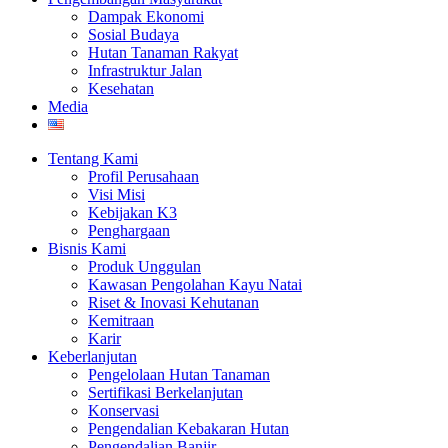
Dampak Ekonomi
Sosial Budaya
Hutan Tanaman Rakyat
Infrastruktur Jalan
Kesehatan
Media
Tentang Kami
Profil Perusahaan
Visi Misi
Kebijakan K3
Penghargaan
Bisnis Kami
Produk Unggulan
Kawasan Pengolahan Kayu Natai
Riset & Inovasi Kehutanan
Kemitraan
Karir
Keberlanjutan
Pengelolaan Hutan Tanaman
Sertifikasi Berkelanjutan
Konservasi
Pengendalian Kebakaran Hutan
Pengendalian Banjir